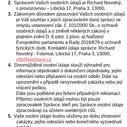
Správcem Vašich osobních údajů je Richard Novotný,
s provozovnou – Libická 17, Praha 3, 13000.
Zákonným důvodem zpracování Vašich osobních údajů
je Váš souhlas s jejich zpracováním daný správci ve
smyslu ustanovení zák. č. 101/2000 Sb., o ochraně
osobních údajů a o změně některých zákonů v
platném znění
čl. 6 odst. 1 písm. a) Nařízení
Evropského parlamentu a Rady 2016/679 o ochraně
fyzických osob. Kontaktní údaje správce: Richard
Novotný - Fotoreal, Libická 17, Praha 3, 13000,
info@promoce.cz
Shromážděné osobní údaje slouží výhradně pro
informace objednateli o dokončení objednávky, jejím
odeslání nebo připravení na osobní odběr. Dále na
upozornění v případě nevyzvednutí zakázky nebo její
vrácení poštou.
Dále jsou potřebné pro řešení případných reklamací.
Příjemci osobních údajů mohou být pouze
zpracovatelé Správce, kteří pro Správce osobní údaje
zpracovávají za účelem uvedených cílů.
Vaše osobní údaje budou uloženy po dobu zhotovení
zakázky, jejího odeslání nebo konečného vyzvednutí