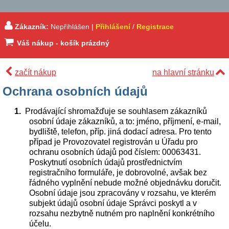
Zákazník:
Nepřihlášen |
Přihlášení
/
Registrace
Váš nákup - košík prázdný
začít nákup
na hlavní stránku
Ochrana osobních údajů
Prodávající shromažďuje se souhlasem zákazníků
osobní údaje zákazníků, a to: jméno, příjmení, e-mail,
bydliště, telefon, příp. jiná dodací adresa. Pro tento
případ je Provozovatel registrován u Úřadu pro
ochranu osobních údajů pod číslem: 00063431.
Poskytnutí osobních údajů prostřednictvím
registračního formuláře, je dobrovolné, avšak bez
řádného vyplnění nebude možné objednávku doručit.
Osobní údaje jsou zpracovány v rozsahu, ve kterém
subjekt údajů osobní údaje Správci poskytl a v
rozsahu nezbytně nutném pro naplnění konkrétního
účelu.