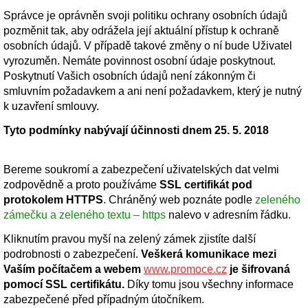
Správce je oprávněn svoji politiku ochrany osobních údajů
pozměnit tak, aby odrážela její aktuální přístup k ochraně
osobních údajů. V případě takové změny o ní bude Uživatel
vyrozuměn. Nemáte povinnost osobní údaje poskytnout.
Poskytnutí Vašich osobních údajů není zákonným či
smluvním požadavkem a ani není požadavkem, který je nutný
k uzavření smlouvy.
Tyto podmínky nabývají účinnosti dnem 25. 5. 2018
Bereme soukromí a zabezpečení uživatelských dat velmi
zodpovědně a proto používáme
SSL certifikát pod
protokolem HTTPS
. Chráněný web poznáte podle
zeleného
zámečku a zeleného textu – https
nalevo v adresním řádku.
Kliknutím pravou myší na zelený zámek zjistíte další
podrobnosti o zabezpečení.
Veškerá komunikace mezi
Vaším počítačem a webem
www.promoce.cz
je šifrovaná
pomocí SSL certifikátu.
Díky tomu jsou všechny informace
zabezpečené před případným útočníkem.