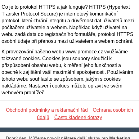
Co je to protokol HTTPS a jak funguje? HTTPS (Hypertext
Transfer Protocol Secure) je internetový komunikační
protokol, který chrání integritu a důvěrnost dat uživatelů mezi
počítačem uživatele a webem. Například když uživatel na
webu zadá data do registračního formuláře, protokol HTTPS
osobní údaje při přenosu mezi uživatelem a webem ochrání.
K provozování našeho webu www.promoce.cz využíváme
takzvané cookies. Cookies jsou soubory sloužící k
přizpůsobení obsahu webu, k měření jeho funkčnosti a
obecně k zajištění vaší maximální spokojenosti. Používáním
tohoto webu souhlasíte se způsobem, jakým s cookies
nakládáme. Nastavení cookies můžete opravit ve svém
webovém prohlížeči.
Obchodní podmínky a reklamační řád
Ochrana osobních
údajů
Často kladené dotazy
Libická 17, PRAHA 3, Tel.: 777 673 127, E-mail:
„Dobrý den! Můžeme povolit některé další služby pro
Marketing,