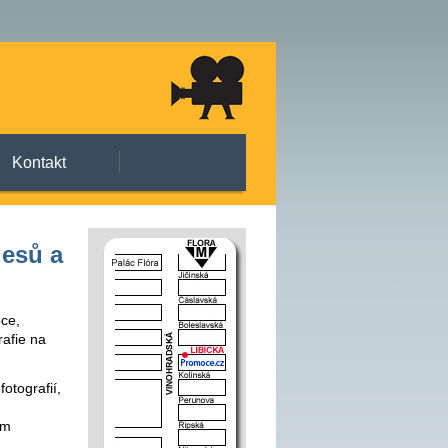
Kontakt
lesů a
pce,
rafie na
otografií,
ém