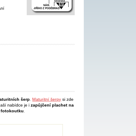
ání
turitních šerp
.
Maturitní šerpy
si zde
naší nabídce je i
zapůjčení plachet na
 fotokoutku
.