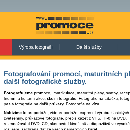
Výroba fotografií
Další služby
Fotografování promocí, maturitních p
další fotografické služby.
Fotografujeme
promoce, imatrikulace, maturitní plesy, svatby, rece
firemní a kulturní akce, školní fotografie. Fotografie na Lítačku, fotog
pas a fotografie na další průkazy. Fotografie na víza.
Nabízíme
fotoreportáže, videoreportáže, expresní výrobu klasických f
zvětšeniny, průkazové fotografie, přepis kazet z VHS, HI-8 na DVD,
rozmnožování DVD, CD, skenování kinofilmů a diapozitivů ve vysok
rozlišení, záchrana dat ze všech paměťových karet.