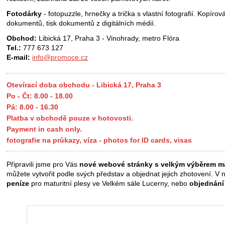
Fotodárky
- fotopuzzle, hrnečky a trička s vlastní fotografií. Kopírov
dokumentů, tisk dokumentů z digitálních médií.
Obchod:
Libická 17, Praha 3 - Vinohrady, metro Flóra
Tel.:
777 673 127
E-mail:
info@promoce.cz
Otevírací doba obchodu - Libická 17, Praha 3
Po - Čt: 8.00 - 18.00
Pá: 8.00 - 16.30
Platba v obchodě pouze v hotovosti.
Payment in cash only.
fotografie na průkazy, víza - photos for ID cards, visas
Připravili jsme pro Vás
nové webové stránky s velkým výběrem ma
můžete vytvořit podle svých představ a objednat jejich zhotovení. V 
peníze
pro maturitní plesy ve Velkém sále Lucerny, nebo
objednání