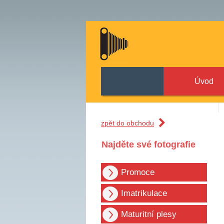
Úvod
zpět do obchodu
Najděte své fotografie
Promoce
Imatrikulace
Maturitní plesy