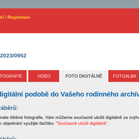
ní
/
Registrace
2023/0952
TOGRAFIE
VIDEO
FOTO DIGITÁLNĚ
FOTOALBA
v digitální podobě do Vašeho rodinného archí
záběrů:
dnáte tištěné fotografie, Vám můžeme současně uložit digitálně za zv
 objednání využijte tlačítko:
"Současně uložit digitálně"
.