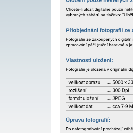
Uložení pouze některých z
Chcete-li uložit digitálně pouze ně
vybraných záběrů na tlačítko: "Uložit
Přiobjednání fotografií ze
Fotografie ze zakoupených digitáln
zpracování péči (ruční barevné a ja
Vlastnosti uložení:
Fotografie je uložena v originální dig
velikost obrazu
..... 5000 x 
rozlišení
..... 300 Dpi
formát uložení
..... JPEG
velikost dat
..... cca 7-9 
Úprava fotografií:
Po nafotografování procházejí zábě