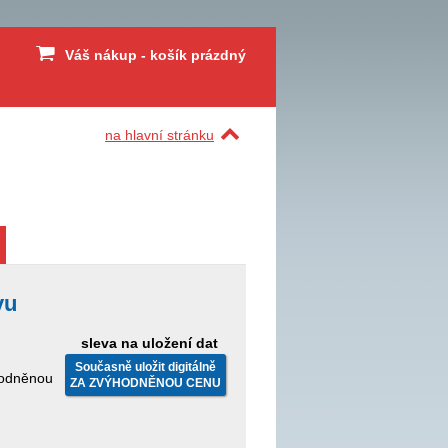
Váš nákup - košík prázdný
na hlavní stránku
vu
sleva na uložení dat
Současně uložit digitálně
ýhodněnou
ZA ZVÝHODNĚNOU CENU