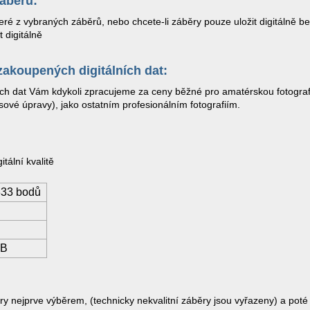
áběrů:
které z vybraných záběrů, nebo chcete-li záběry pouze uložit digitálně b
 digitálně
 zakoupených digitálních dat:
ích dat Vám kdykoli zpracujeme za ceny běžné pro amatérskou fotografi
sové úpravy), jako ostatním profesionálním fotografiím.
itální kvalitě
3333 bodů
MB
ry nejprve výběrem, (technicky nekvalitní záběry jsou vyřazeny) a poté