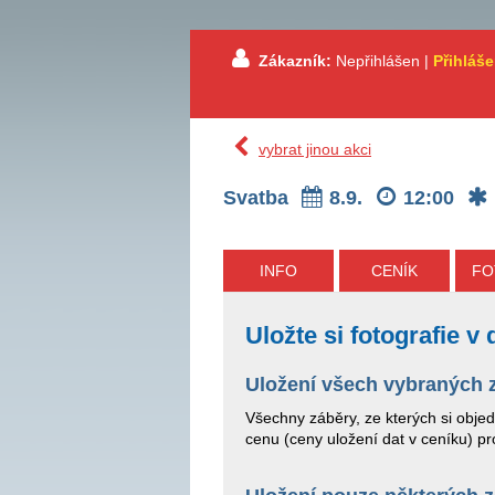
Zákazník:
Nepřihlášen |
Přihláše
vybrat jinou akci
Svatba
8.9.
12:00
INFO
CENÍK
FO
Uložte si fotografie 
Uložení všech vybraných 
Všechny záběry, ze kterých si obje
cenu (ceny uložení dat v ceníku) pro