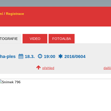
ní
/
Registrace
TOGRAFIE
VIDEO
FOTOALBA
aha-ples
18.3.
19:00
2016/0604
přehled
další