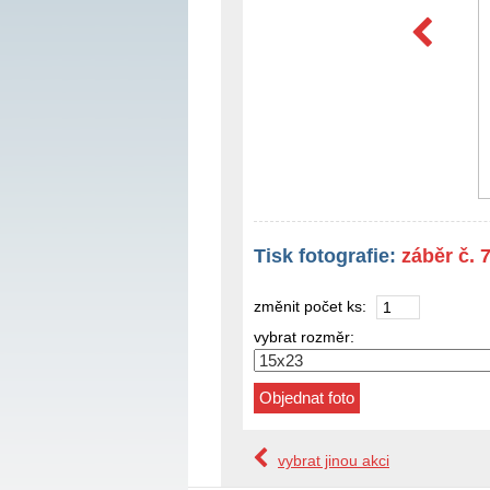
Tisk fotografie:
záběr č. 
změnit počet ks:
vybrat rozměr:
vybrat jinou akci