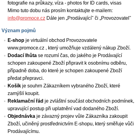
fotografie na průkazy, víza - photos for ID cards, visas
Mimo tuto dobu nás prosím kontaktujte e-mailem:
info@promoce.cz
Dále jen „Prodávající" či „Provozovatel"
Význam pojmů
E-shop
je virtuální obchod Provozovatele
www.promoce.cz , který umožňuje vzdálený nákup Zboží.
Dodací lhůta
se rozumí čas, do jakého je Prodávající
schopen zakoupené Zboží připravit k osobnímu odběru,
případně doba, do které je schopen zakoupené Zboží
předat přepravci.
Košík
je souhrn Zákazníkem vybraného Zboží, které
zamýšlí koupit.
Reklamační řád
je zvláštní součást obchodních podmínek,
upravující postup při uplatnění vad dodaného Zboží.
Objednávka
je závazný projev vůle Zákazníka zakoupit
Zboží, učiněný prostřednictvím E-shopu, který směřuje vůči
Prodávajícímu.