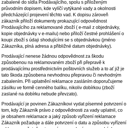
zabalené do sídla Prodávajícího, spolu s přiloženým
průvodním dopisem, kde vylíčí vytýkané vady a okolnosti
předcházející projevení těchto vad. K dopisu zároveň
zákazník přiloží dokumenty prokazující odpovědnost
Prodávajícího za reklamované zboží ( e-mail z objednávky,
kopie objednávky v e-mailu) nebo přiloží čestné prohlášení o
koupi zboží s údaji shodujícími se s objednávkou (jméno
Zákazníka, plná adresa a přibližné datum objednávky).
Prodávající nenese žádnou odpovědnost za škodu
způsobenou na reklamovaném zboží při přepravě k
prodávajícímu prostřednictvím poštovních služeb a to ať již je
tato škoda způsobena nevhodnou přepravou či nevhodným
zabalením. Při uplatnění reklamace zasláním doporučujeme
zásilku ve formě cenného balíku, nikoliv dobírkou (zboží
zaslané na dobírku nebude převzato).
Prodávající je povinen Zákazníkovi vydat písemné potvrzení o
tom, kdy Zákazník právo z odpovědnosti za vady uplatnil, co
je obsahem reklamace a jaký způsob vyřízení reklamace
Zákazník požaduje a dále potvrzení o datu a způsobu vyřízení