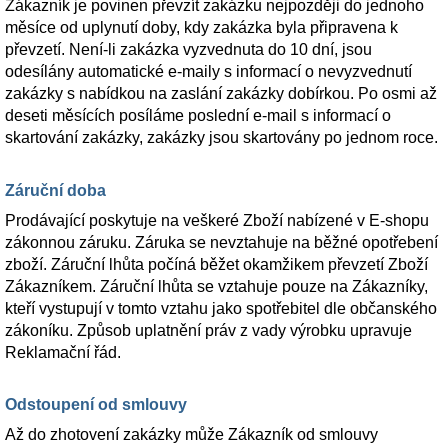
Zákazník je povinen převzít zakázku nejpozději do jednoho
měsíce od uplynutí doby, kdy zakázka byla připravena k
převzetí. Není-li zakázka vyzvednuta do 10 dní, jsou
odesílány automatické e-maily s informací o nevyzvednutí
zakázky s nabídkou na zaslání zakázky dobírkou. Po osmi až
deseti měsících posíláme poslední e-mail s informací o
skartování zakázky, zakázky jsou skartovány po jednom roce.
Záruční doba
Prodávající poskytuje na veškeré Zboží nabízené v E-shopu
zákonnou záruku. Záruka se nevztahuje na běžné opotřebení
zboží. Záruční lhůta počíná běžet okamžikem převzetí Zboží
Zákazníkem. Záruční lhůta se vztahuje pouze na Zákazníky,
kteří vystupují v tomto vztahu jako spotřebitel dle občanského
zákoníku. Způsob uplatnění práv z vady výrobku upravuje
Reklamační řád.
Odstoupení od smlouvy
Až do zhotovení zakázky může Zákazník od smlouvy