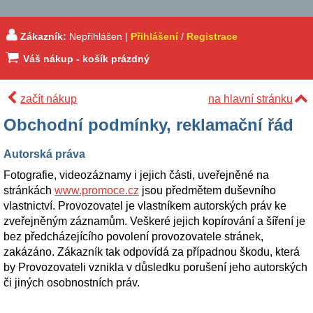
Zákazník:
Nepřihlášen |
Přihlášení
/
Registrace
Váš nákup - košík prázdný
začít nákup
na hlavní stránku
Obchodní podmínky, reklamační řád
Autorská práva
Fotografie, videozáznamy i jejich části, uveřejněné na
stránkách
www.promoce.cz
jsou předmětem duševního
vlastnictví. Provozovatel je vlastníkem autorských práv ke
zveřejněným záznamům. Veškeré jejich kopírování a šíření je
bez předcházejícího povolení provozovatele stránek,
zakázáno. Zákazník tak odpovídá za případnou škodu, která
by Provozovateli vznikla v důsledku porušení jeho autorských
či jiných osobnostních práv.