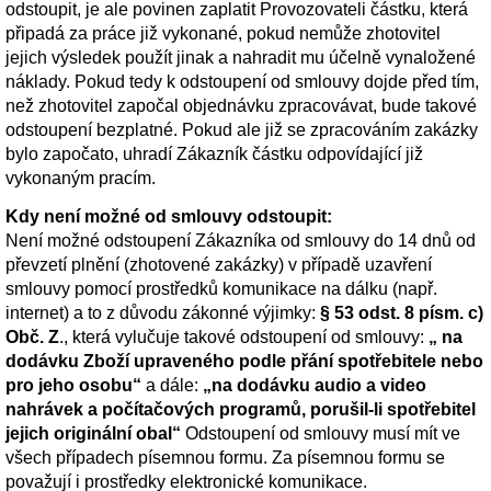
odstoupit, je ale povinen zaplatit Provozovateli částku, která
připadá za práce již vykonané, pokud nemůže zhotovitel
jejich výsledek použít jinak a nahradit mu účelně vynaložené
náklady. Pokud tedy k odstoupení od smlouvy dojde před tím,
než zhotovitel započal objednávku zpracovávat, bude takové
odstoupení bezplatné. Pokud ale již se zpracováním zakázky
bylo započato, uhradí Zákazník částku odpovídající již
vykonaným pracím.
Kdy není možné od smlouvy odstoupit:
Není možné odstoupení Zákazníka od smlouvy do 14 dnů od
převzetí plnění (zhotovené zakázky) v případě uzavření
smlouvy pomocí prostředků komunikace na dálku (např.
internet) a to z důvodu zákonné výjimky:
§ 53 odst. 8 písm. c)
Obč. Z
., která vylučuje takové odstoupení od smlouvy:
„ na
dodávku Zboží upraveného podle přání spotřebitele nebo
pro jeho osobu“
a dále:
„na dodávku audio a video
nahrávek a počítačových programů, porušil-li spotřebitel
jejich originální obal“
Odstoupení od smlouvy musí mít ve
všech případech písemnou formu. Za písemnou formu se
považují i prostředky elektronické komunikace.