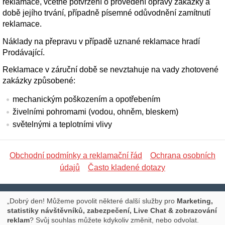
reklamace, včetně potvrzení o provedení opravy zakázky a
době jejího trvání, případně písemné odůvodnění zamítnutí
reklamace.
Náklady na přepravu v případě uznané reklamace hradí
Prodávající.
Reklamace v záruční době se nevztahuje na vady zhotovené
zakázky způsobené:
mechanickým poškozením a opotřebením
živelními pohromami (vodou, ohněm, bleskem)
světelnými a teplotními vlivy
Obchodní podmínky a reklamační řád
Ochrana osobních
údajů
Často kladené dotazy
Libická 17, PRAHA 3, Tel.: 777 673 127, E-mail:
„Dobrý den! Můžeme povolit některé další služby pro
Marketing,
statistiky návštěvníků, zabezpečení, Live Chat & zobrazování
info@promoce.cz
reklam
? Svůj souhlas můžete kdykoliv změnit, nebo odvolat.