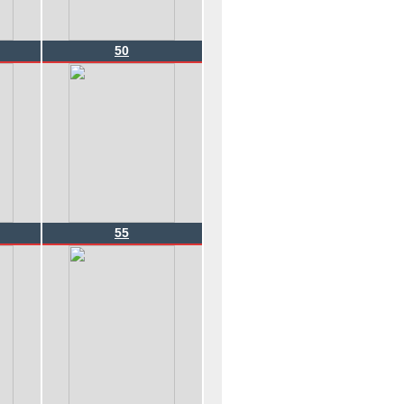
50
55