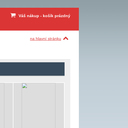
Váš nákup - košík prázdný
na hlavní stránku