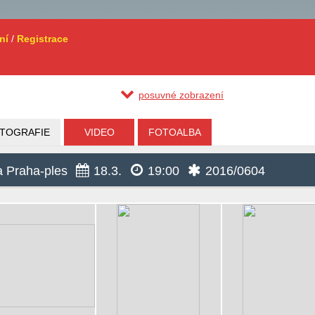
ní
/
Registrace
posuvné zobrazení
TOGRAFIE
VIDEO
FOTOALBA
ta Praha-ples
18.3.
19:00
2016/0604