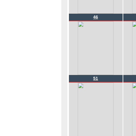
46
51