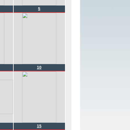
5
10
15