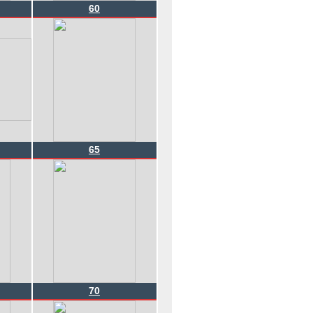
60
65
70