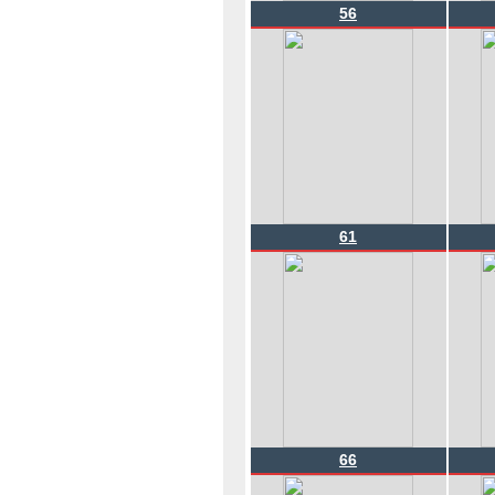
56
61
66