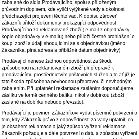
zabalené do sídla Prodávajícího, spolu s přiloženým
průvodním dopisem, kde vylíčí vytýkané vady a okolnosti
předcházející projevení těchto vad. K dopisu zároveň
zákazník přiloží dokumenty prokazující odpovědnost
Prodávajícího za reklamované zboží ( e-mail z objednávky,
kopie objednávky v e-mailu) nebo přiloží čestné prohlášení o
koupi zboží s údaji shodujícími se s objednávkou (jméno
Zákazníka, plná adresa a přibližné datum objednávky).
Prodávající nenese žádnou odpovědnost za škodu
způsobenou na reklamovaném zboží při přepravě k
prodávajícímu prostřednictvím poštovních služeb a to ať již je
tato škoda způsobena nevhodnou přepravou či nevhodným
zabalením. Při uplatnění reklamace zasláním doporučujeme
zásilku ve formě cenného balíku, nikoliv dobírkou (zboží
zaslané na dobírku nebude převzato).
Prodávající je povinen Zákazníkovi vydat písemné potvrzení o
tom, kdy Zákazník právo z odpovědnosti za vady uplatnil, co
je obsahem reklamace a jaký způsob vyřízení reklamace
Zákazník požaduje a dále potvrzení o datu a způsobu vyřízení