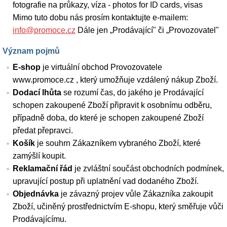
fotografie na průkazy, víza - photos for ID cards, visas
Mimo tuto dobu nás prosím kontaktujte e-mailem:
info@promoce.cz
Dále jen „Prodávající" či „Provozovatel"
Význam pojmů
E-shop
je virtuální obchod Provozovatele
www.promoce.cz , který umožňuje vzdálený nákup Zboží.
Dodací lhůta
se rozumí čas, do jakého je Prodávající
schopen zakoupené Zboží připravit k osobnímu odběru,
případně doba, do které je schopen zakoupené Zboží
předat přepravci.
Košík
je souhrn Zákazníkem vybraného Zboží, které
zamýšlí koupit.
Reklamační řád
je zvláštní součást obchodních podmínek,
upravující postup při uplatnění vad dodaného Zboží.
Objednávka
je závazný projev vůle Zákazníka zakoupit
Zboží, učiněný prostřednictvím E-shopu, který směřuje vůči
Prodávajícímu.