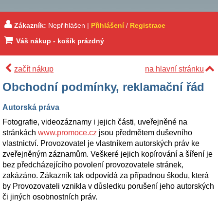
Zákazník:
Nepřihlášen |
Přihlášení
/
Registrace
Váš nákup - košík prázdný
začít nákup
na hlavní stránku
Obchodní podmínky, reklamační řád
Autorská práva
Fotografie, videozáznamy i jejich části, uveřejněné na
stránkách
www.promoce.cz
jsou předmětem duševního
vlastnictví. Provozovatel je vlastníkem autorských práv ke
zveřejněným záznamům. Veškeré jejich kopírování a šíření je
bez předcházejícího povolení provozovatele stránek,
zakázáno. Zákazník tak odpovídá za případnou škodu, která
by Provozovateli vznikla v důsledku porušení jeho autorských
či jiných osobnostních práv.