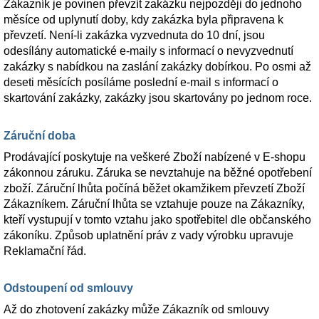
Zákazník je povinen převzít zakázku nejpozději do jednoho
měsíce od uplynutí doby, kdy zakázka byla připravena k
převzetí. Není-li zakázka vyzvednuta do 10 dní, jsou
odesílány automatické e-maily s informací o nevyzvednutí
zakázky s nabídkou na zaslání zakázky dobírkou. Po osmi až
deseti měsících posíláme poslední e-mail s informací o
skartování zakázky, zakázky jsou skartovány po jednom roce.
Záruční doba
Prodávající poskytuje na veškeré Zboží nabízené v E-shopu
zákonnou záruku. Záruka se nevztahuje na běžné opotřebení
zboží. Záruční lhůta počíná běžet okamžikem převzetí Zboží
Zákazníkem. Záruční lhůta se vztahuje pouze na Zákazníky,
kteří vystupují v tomto vztahu jako spotřebitel dle občanského
zákoníku. Způsob uplatnění práv z vady výrobku upravuje
Reklamační řád.
Odstoupení od smlouvy
Až do zhotovení zakázky může Zákazník od smlouvy