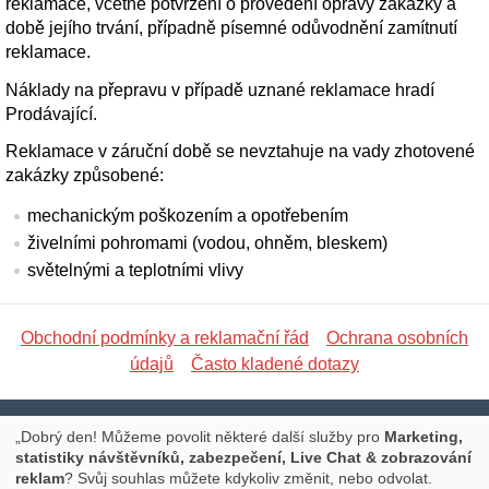
reklamace, včetně potvrzení o provedení opravy zakázky a
době jejího trvání, případně písemné odůvodnění zamítnutí
reklamace.
Náklady na přepravu v případě uznané reklamace hradí
Prodávající.
Reklamace v záruční době se nevztahuje na vady zhotovené
zakázky způsobené:
mechanickým poškozením a opotřebením
živelními pohromami (vodou, ohněm, bleskem)
světelnými a teplotními vlivy
Obchodní podmínky a reklamační řád
Ochrana osobních
údajů
Často kladené dotazy
Libická 17, PRAHA 3, Tel.: 777 673 127, E-mail:
„Dobrý den! Můžeme povolit některé další služby pro
Marketing,
statistiky návštěvníků, zabezpečení, Live Chat & zobrazování
info@promoce.cz
reklam
? Svůj souhlas můžete kdykoliv změnit, nebo odvolat.