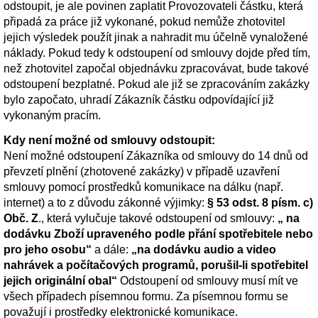
odstoupit, je ale povinen zaplatit Provozovateli částku, která
připadá za práce již vykonané, pokud nemůže zhotovitel
jejich výsledek použít jinak a nahradit mu účelně vynaložené
náklady. Pokud tedy k odstoupení od smlouvy dojde před tím,
než zhotovitel započal objednávku zpracovávat, bude takové
odstoupení bezplatné. Pokud ale již se zpracováním zakázky
bylo započato, uhradí Zákazník částku odpovídající již
vykonaným pracím.
Kdy není možné od smlouvy odstoupit:
Není možné odstoupení Zákazníka od smlouvy do 14 dnů od
převzetí plnění (zhotovené zakázky) v případě uzavření
smlouvy pomocí prostředků komunikace na dálku (např.
internet) a to z důvodu zákonné výjimky:
§ 53 odst. 8 písm. c)
Obč. Z
., která vylučuje takové odstoupení od smlouvy:
„ na
dodávku Zboží upraveného podle přání spotřebitele nebo
pro jeho osobu“
a dále:
„na dodávku audio a video
nahrávek a počítačových programů, porušil-li spotřebitel
jejich originální obal“
Odstoupení od smlouvy musí mít ve
všech případech písemnou formu. Za písemnou formu se
považují i prostředky elektronické komunikace.