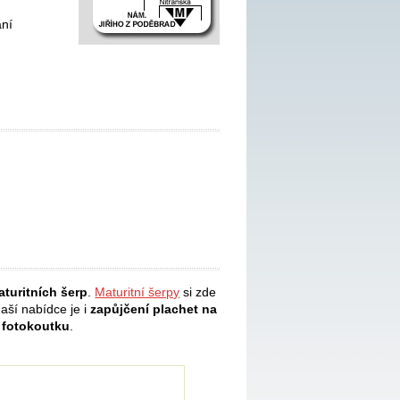
ání
turitních šerp
.
Maturitní šerpy
si zde
naší nabídce je i
zapůjčení plachet na
 fotokoutku
.