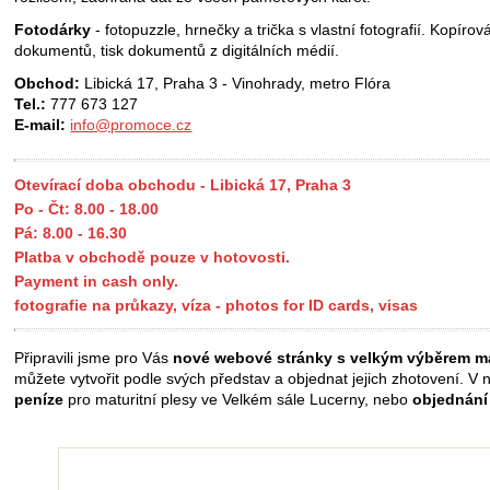
Fotodárky
- fotopuzzle, hrnečky a trička s vlastní fotografií. Kopírov
dokumentů, tisk dokumentů z digitálních médií.
Obchod:
Libická 17, Praha 3 - Vinohrady, metro Flóra
Tel.:
777 673 127
E-mail:
info@promoce.cz
Otevírací doba obchodu - Libická 17, Praha 3
Po - Čt: 8.00 - 18.00
Pá: 8.00 - 16.30
Platba v obchodě pouze v hotovosti.
Payment in cash only.
fotografie na průkazy, víza - photos for ID cards, visas
Připravili jsme pro Vás
nové webové stránky s velkým výběrem ma
můžete vytvořit podle svých představ a objednat jejich zhotovení. V 
peníze
pro maturitní plesy ve Velkém sále Lucerny, nebo
objednání