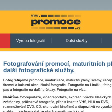
Výroba fotografií
Další služby
Fotografování promocí, maturitních p
další fotografické služby.
Fotografujeme
promoce, imatrikulace, maturitní plesy, svatby, rece
firemní a kulturní akce, školní fotografie. Fotografie na Lítačku, fotog
pas a fotografie na další průkazy. Fotografie na víza.
Nabízíme
fotoreportáže, videoreportáže, expresní výrobu klasických f
zvětšeniny, průkazové fotografie, přepis kazet z VHS, HI-8 na DVD,
rozmnožování DVD, CD, skenování kinofilmů a diapozitivů ve vysok
rozlišení, záchrana dat ze všech paměťových karet.