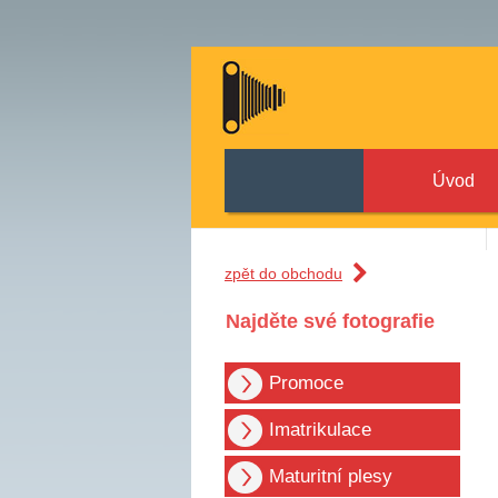
Úvod
zpět do obchodu
Najděte své fotografie
Promoce
Imatrikulace
Maturitní plesy