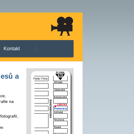
Kontakt
lesů a
pce,
rafie na
otografií,
ém