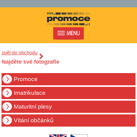
zpět do obchodu
Najděte své fotografie
Promoce
Imatrikulace
Maturitní plesy
Vítání občánků