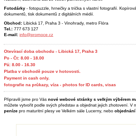
Fotodárky
- fotopuzzle, hrnečky a trička s vlastní fotografií. Kopírov
dokumentů, tisk dokumentů z digitálních médií.
Obchod:
Libická 17, Praha 3 - Vinohrady, metro Flóra
Tel.:
777 673 127
E-mail:
info@promoce.cz
Otevírací doba obchodu - Libická 17, Praha 3
Po - Čt: 8.00 - 18.00
Pá: 8.00 - 16.30
Platba v obchodě pouze v hotovosti.
Payment in cash only.
fotografie na průkazy, víza - photos for ID cards, visas
Připravili jsme pro Vás
nové webové stránky s velkým výběrem ma
můžete vytvořit podle svých představ a objednat jejich zhotovení. V 
peníze
pro maturitní plesy ve Velkém sále Lucerny, nebo
objednání