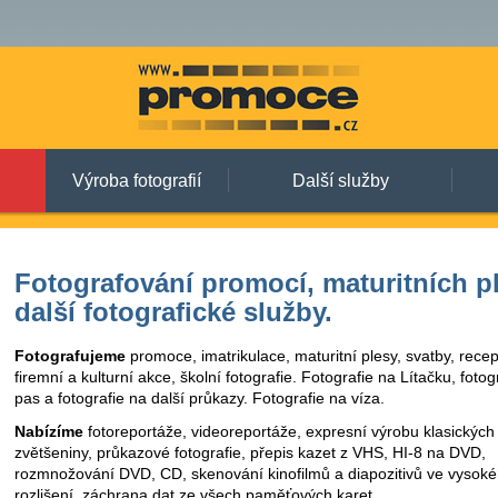
Výroba fotografií
Další služby
Fotografování promocí, maturitních p
další fotografické služby.
Fotografujeme
promoce, imatrikulace, maturitní plesy, svatby, rece
firemní a kulturní akce, školní fotografie. Fotografie na Lítačku, fotog
pas a fotografie na další průkazy. Fotografie na víza.
Nabízíme
fotoreportáže, videoreportáže, expresní výrobu klasických f
zvětšeniny, průkazové fotografie, přepis kazet z VHS, HI-8 na DVD,
rozmnožování DVD, CD, skenování kinofilmů a diapozitivů ve vysok
rozlišení, záchrana dat ze všech paměťových karet.