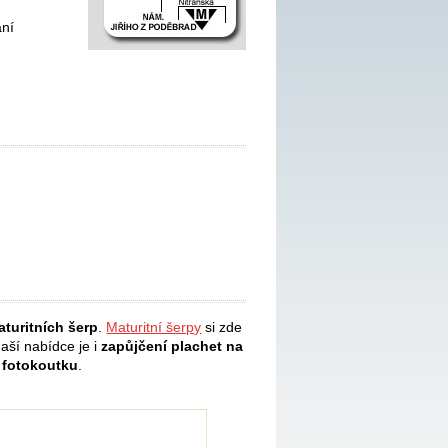
ání
turitních šerp
.
Maturitní šerpy
si zde
naší nabídce je i
zapůjčení plachet na
 fotokoutku
.