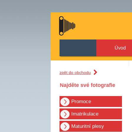
Úvod
zpět do obchodu
Najděte své fotografie
Promoce
Imatrikulace
Maturitní plesy