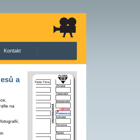
Kontakt
lesů a
pce,
rafie na
otografií,
ém